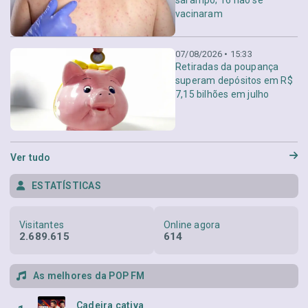
vacinaram
07/08/2026 • 15:33
Retiradas da poupança
superam depósitos em R$
7,15 bilhões em julho
Ver tudo
ESTATÍSTICAS
Visitantes
Online agora
2.689.615
614
As melhores da POP FM
Cadeira cativa