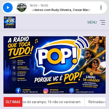
18:00 - 19:00
Peladeiros com Rudy Oliveira, Cesar Mackenzie, Getúlio 
MENU
asos de sarampo; 16 não se vacinaram
ÚLTIMAS
Retiradas da poupança su