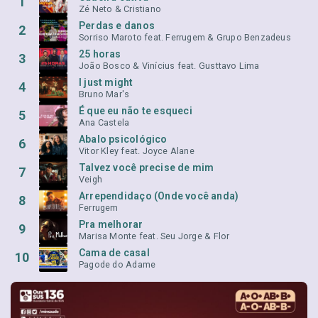
1
Zé Neto & Cristiano
Perdas e danos
2
Sorriso Maroto feat. Ferrugem & Grupo Benzadeus
25 horas
3
João Bosco & Vinícius feat. Gusttavo Lima
I just might
4
Bruno Mar's
É que eu não te esqueci
5
Ana Castela
Abalo psicológico
6
Vitor Kley feat. Joyce Alane
Talvez você precise de mim
7
Veigh
Arrependidaço (Onde você anda)
8
Ferrugem
Pra melhorar
9
Marisa Monte feat. Seu Jorge & Flor
Cama de casal
10
Pagode do Adame