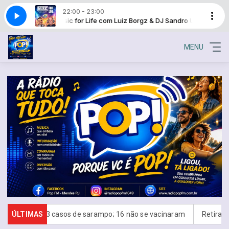
22:00 - 23:00
& DJ Sandro UK
Music for Life com Luiz Borgz & DJ Sandro UK
MENU
onfirma 23 casos de sarampo; 16 não se vacinaram
ÚLTIMAS
Retiradas da