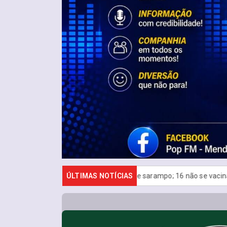
casos de sarampo; 16 não se vacinaram
ÚLTIMAS NOTÍCIAS
Retiradas da poupança 