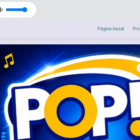
The Music of Time com Jonathan Gonçalves
Página Inicial
Pr