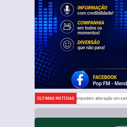
ital e lacração impedem alteração em sistemas eleitorais
ÚLTIMAS NOTÍCIAS
Inscriç