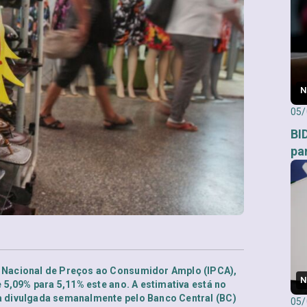
N
05/
BI
pa
e Nacional de Preços ao Consumidor Amplo (IPCA),
N
e 5,09% para 5,11% este ano. A estimativa está no
a divulgada semanalmente pelo Banco Central (BC)
05/