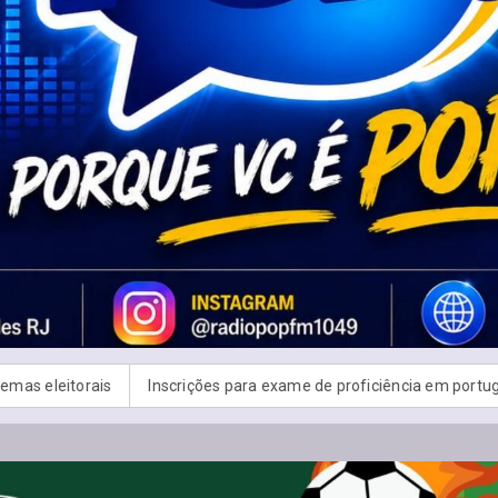
ões para exame de proficiência em português terminam quinta
B