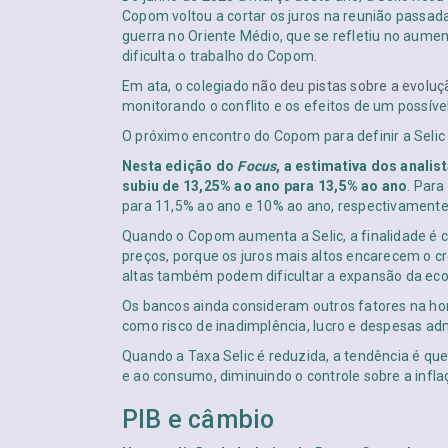
Copom voltou a cortar os juros na reunião passada
guerra no Oriente Médio, que se refletiu no aume
dificulta o trabalho do Copom.
Em ata, o colegiado
não deu pistas sobre a evoluç
monitorando o conflito e os efeitos de um possíve
O próximo encontro do Copom para definir a Selic 
Nesta edição do
Focus
, a estimativa dos analis
subiu de 13,25% ao ano para 13,5% ao ano
. Para
para 11,5% ao ano e 10% ao ano, respectivamente
Quando o Copom aumenta a Selic, a finalidade é 
preços, porque os juros mais altos encarecem o c
altas também podem dificultar a expansão da ec
Os bancos ainda consideram outros fatores na hor
como risco de inadimplência, lucro e despesas adm
Quando a Taxa Selic é reduzida, a tendência é que
e ao consumo, diminuindo o controle sobre a infl
PIB e câmbio