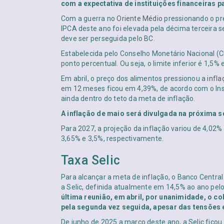
com a expectativa de instituições financeiras 
Com a guerra no
Oriente Médio
pressionando o pre
IPCA deste ano foi elevada pela décima terceira 
deve ser perseguida pelo BC.
Estabelecida pelo Conselho Monetário Nacional (CM
ponto percentual. Ou seja, o limite inferior é 1,5% e
Em abril, o preço dos alimentos pressionou a
infla
em 12 meses ficou em 4,39%, de acordo com o Instit
ainda dentro do teto da meta de inflação.
A inflação de maio será divulgada na próxima se
Para 2027, a projeção da inflação variou de 4,02%
3,65% e 3,5%, respectivamente.
Taxa Selic
Para alcançar a meta de inflação, o Banco Central
a Selic, definida atualmente em 14,5% ao ano pel
última reunião, em abril, por unanimidade, o c
pela segunda vez seguida, apesar das tensões 
De junho de 2025 a março deste ano, a Selic fico