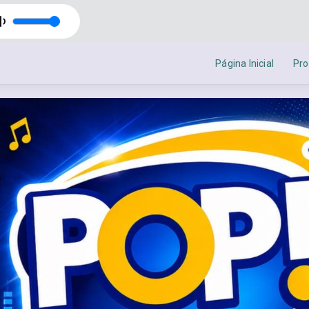
nçalves
The Music of Time com Jonathan Gonçalves
Página Inicial
Pr