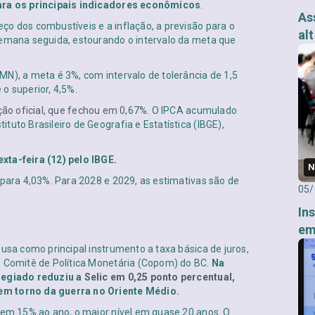
para os principais indicadores econômicos
.
As
ço dos combustíveis e a inflação, a previsão para o
al
semana seguida, estourando o intervalo da meta que
N), a meta é 3%, com intervalo de tolerância de 1,5
 o superior, 4,5%.
ção oficial, que fechou em 0,67%
. O IPCA acumulado
uto Brasileiro de Geografia e Estatística (IBGE),
xta-feira (12) pelo IBGE.
N
 para 4,03%. Para 2028 e 2029, as estimativas são de
05/
In
em
 usa como principal instrumento a taxa básica de juros,
o Comitê de Política Monetária (Copom) do BC.
Na
olegiado reduziu a
Selic em 0,25 ponto percentual
,
em torno da guerra no Oriente Médio.
u em 15% ao ano, o maior nível em quase 20 anos. O