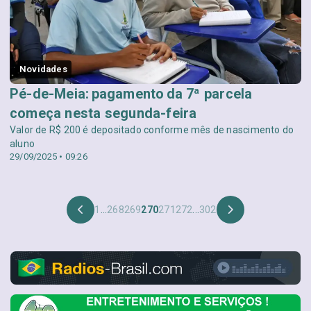
Novidades
Pé-de-Meia: pagamento da 7ª parcela
começa nesta segunda-feira
Valor de R$ 200 é depositado conforme mês de nascimento do
aluno
29/09/2025 • 09:26
1
...
268
269
270
271
272
...
302