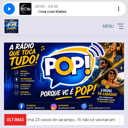
00:00 - 04:30
Insônia com Klebis
MENU
ma 23 casos de sarampo; 16 não se vacinaram
ÚLTIMAS
Retiradas da poup