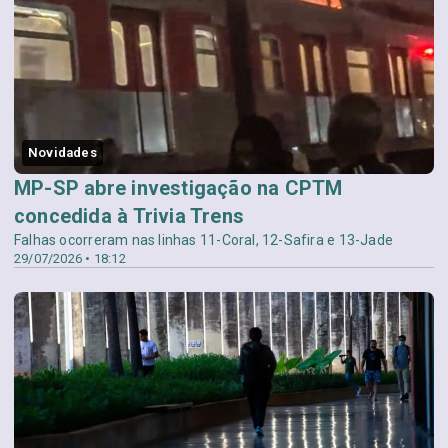
Novidades
MP-SP abre investigação na CPTM
concedida à Trivia Trens
Falhas ocorreram nas linhas 11-Coral, 12-Safira e 13-Jade
29/07/2026 • 18:12