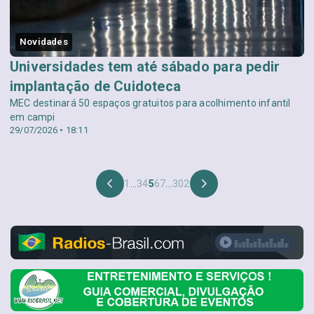
Novidades
Universidades tem até sábado para pedir
implantação de Cuidoteca
MEC destinará 50 espaços gratuitos para acolhimento infantil
em campi
29/07/2026 • 18:11
1
...
3
4
5
6
7
...
302