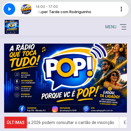
14:00 - 17:00
iguinho
Super Tarde com Rodriguinho
MENU
s do Encceja 2026 podem consultar o cartão de inscrição
ÚLTIMAS
Estado